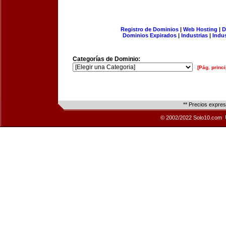
Registro de Dominios
|
Web Hosting
|
D
Dominios Expirados
|
Industrias
|
Indu
Categorías de Dominio:
[Pág. princi
** Precios expre
© 2002/2022 Solo10.com