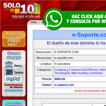
e-Soporte.c
El dueño de este dominio lo ha
Mayusculas:
E-SOPORTE.COM
Minusculas:
e-soporte.com
Longitud:
9 caracteres
Categorias:
Compras y Comercio ElectrÃ³nico
,
Info
TecnologÃ­a
,
Web Hosting y Dominios
Precio:
$800.00
Visitar!
e-soporte.com
Serán consideradas ofer