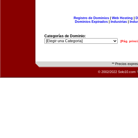
Registro de Dominios
|
Web Hosting
|
D
Dominios Expirados
|
Industrias
|
Indu
Categorías de Dominio:
[Pág. princi
** Precios expre
© 2002/2022 Solo10.com