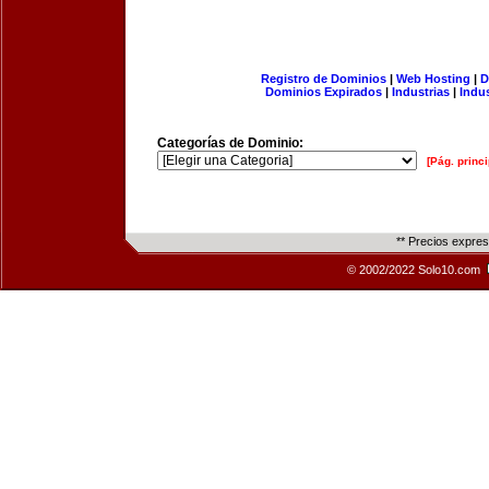
Registro de Dominios
|
Web Hosting
|
D
Dominios Expirados
|
Industrias
|
Indu
Categorías de Dominio:
[Pág. princi
** Precios expre
© 2002/2022 Solo10.com