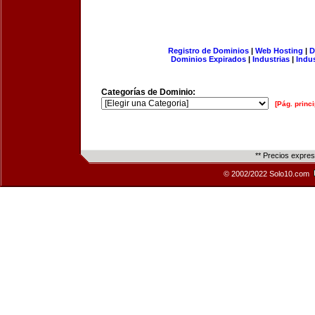
Registro de Dominios
|
Web Hosting
|
D
Dominios Expirados
|
Industrias
|
Indu
Categorías de Dominio:
[Pág. princi
** Precios expre
© 2002/2022 Solo10.com