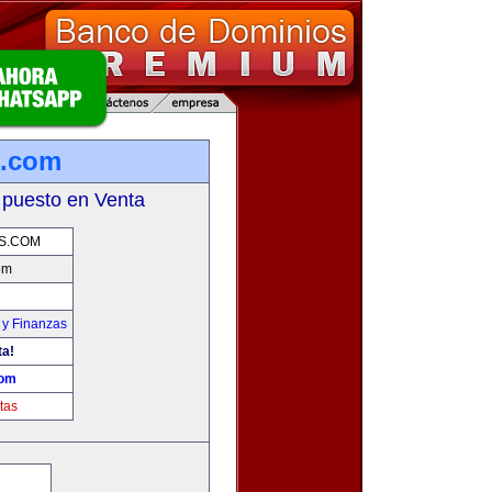
s.com
 puesto en Venta
S.COM
om
 y Finanzas
ta!
com
tas