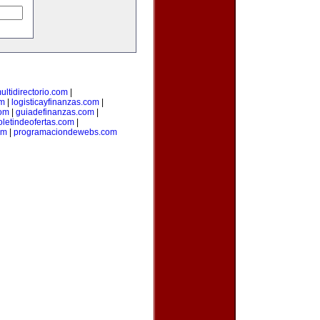
ultidirectorio.com
|
m
|
logisticayfinanzas.com
|
com
|
guiadefinanzas.com
|
oletindeofertas.com
|
om
|
programaciondewebs.com