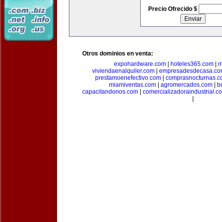
Precio Ofrecido $
Otros dominios en venta:
expohardware.com
|
hoteles365.com
|
m
viviendaenalquiler.com
|
empresadesdecasa.co
prestamoenefectivo.com
|
comprasnocturnas.
miamiventas.com
|
agromercados.com
|
b
capacitandonos.com
|
comercializadoraindustrial.c
|