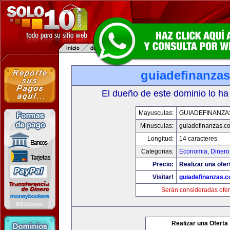
guiadefinanza
El dueño de este dominio lo ha
Mayusculas:
GUIADEFINANZA
Minusculas:
guiadefinanzas.c
Longitud:
14 caracteres
Categorias:
Economia, Dinero
Precio:
Realizar una ofer
Visitar!
guiadefinanzas.
Serán consideradas ofer
Realizar una Oferta