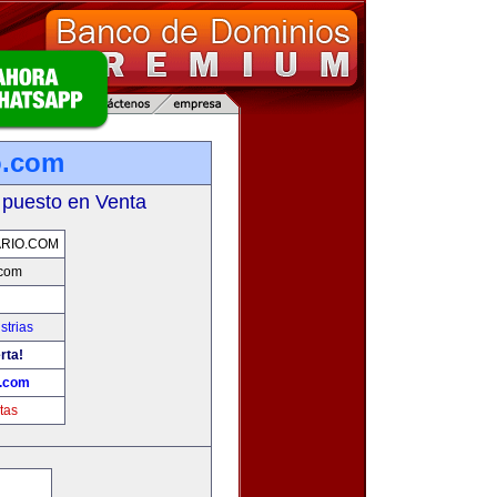
o.com
 puesto en Venta
RIO.COM
.com
strias
rta!
o.com
tas