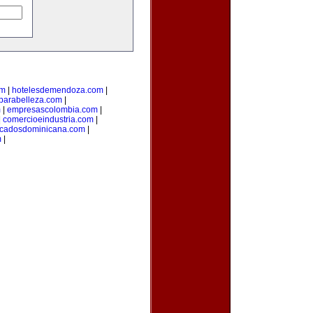
om
|
hotelesdemendoza.com
|
parabelleza.com
|
m
|
empresascolombia.com
|
|
comercioeindustria.com
|
ficadosdominicana.com
|
m
|