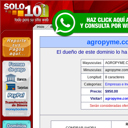
agropyme.c
El dueño de este dominio lo ha
Mayusculas:
AGROPYME.
Minusculas:
agropyme.co
Longitud:
8 caracteres
Categorias:
Empresas e In
Precio:
$950.00
Visitar!
agropyme.co
Serán consideradas ofer
R