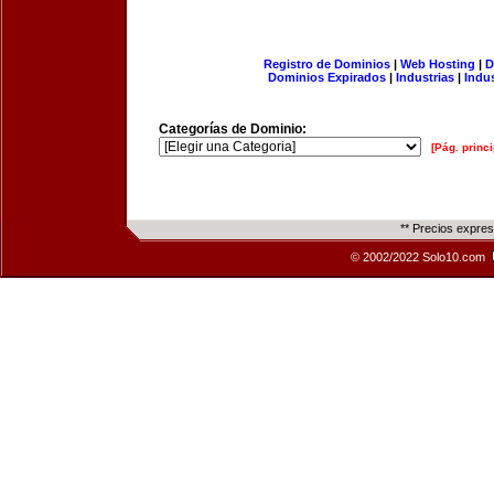
Registro de Dominios
|
Web Hosting
|
D
Dominios Expirados
|
Industrias
|
Indu
Categorías de Dominio:
[Pág. princi
** Precios expre
© 2002/2022 Solo10.com