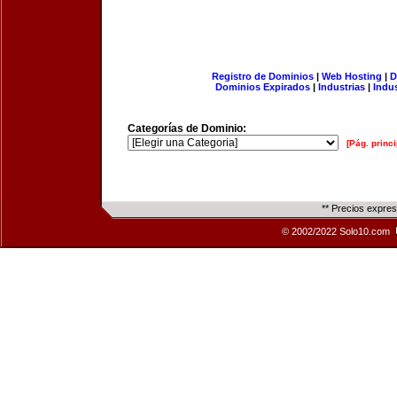
Registro de Dominios
|
Web Hosting
|
D
Dominios Expirados
|
Industrias
|
Indu
Categorías de Dominio:
[Pág. princi
** Precios expre
© 2002/2022 Solo10.com