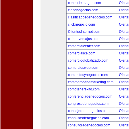
centrodeimagen.com
Oferta
clasenegocios.com
Oferta
clasificadosdenegocios.com
Oferta
clicknegocio.com
Oferta
ClientesInternet.com
Oferta
clubdeventajas.com
Oferta
comercialcenter.com
Oferta
comercialice.com
Oferta
comercioglobalizado.com
Oferta
comerciosweb.com
Oferta
comerciosynegocios.com
Oferta
commerceandmarketing.com
Oferta
comotenerexito.com
Oferta
conferenciadenegocios.com
Oferta
congresodenegocios.com
Oferta
consejerodenegocios.com
Oferta
consultasdenegocios.com
Oferta
consultoradenegocios.com
Oferta