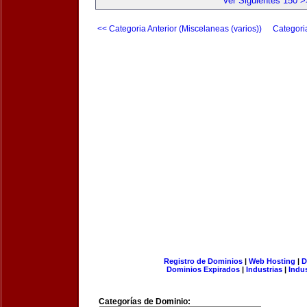
Ver Siguientes 150 >
<< Categoria Anterior (Miscelaneas (varios))
Categori
Registro de Dominios
|
Web Hosting
|
D
Dominios Expirados
|
Industrias
|
Indu
Categorías de Dominio: