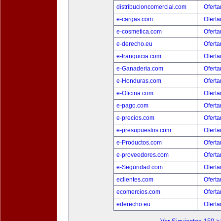
distribucioncomercial.com
Oferta
e-cargas.com
Oferta
e-cosmetica.com
Oferta
e-derecho.eu
Oferta
e-franquicia.com
Oferta
e-Ganaderia.com
Oferta
e-Honduras.com
Oferta
e-Oficina.com
Oferta
e-pago.com
Oferta
e-precios.com
Oferta
e-presupuestos.com
Oferta
e-Productos.com
Oferta
e-proveedores.com
Oferta
e-Seguridad.com
Oferta
eclientes.com
Oferta
ecomercios.com
Oferta
ederecho.eu
Oferta