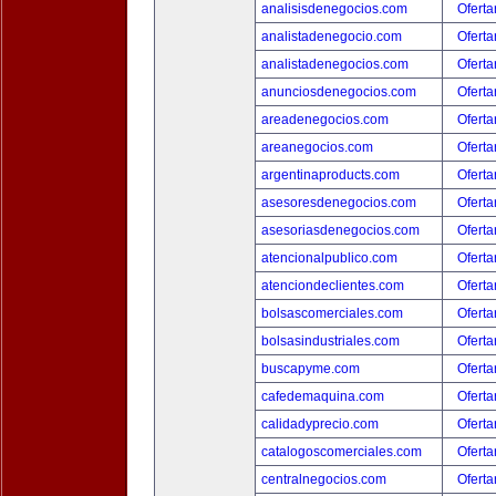
analisisdenegocios.com
Oferta
analistadenegocio.com
Oferta
analistadenegocios.com
Oferta
anunciosdenegocios.com
Oferta
areadenegocios.com
Oferta
areanegocios.com
Oferta
argentinaproducts.com
Oferta
asesoresdenegocios.com
Oferta
asesoriasdenegocios.com
Oferta
atencionalpublico.com
Oferta
atenciondeclientes.com
Oferta
bolsascomerciales.com
Oferta
bolsasindustriales.com
Oferta
buscapyme.com
Oferta
cafedemaquina.com
Oferta
calidadyprecio.com
Oferta
catalogoscomerciales.com
Oferta
centralnegocios.com
Oferta