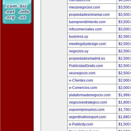
mercados.mx
$4,500
meusnegocios.com
$3,500
propiedadesmiramar.com
$3,500
tuemprendimiento.com
$3,500
infocomerciales.com
$3,000
business.uy
$2,500
meetingsbydesign.com
$2,500
negocios.uy
$2,500
propiedadesmadrid.es
$2,500
PublicidadGratis.com
$2,500
seunegocio.com
$2,500
e-Clientes.com
$2,000
e-Comercios.com
$2,000
plataformadenegocio.com
$1,999
negocioestrategico.com
$1,800
expoempresarios.com
$1,700
argentinaforexport.com
$1,680
e-Publicity.com
$1,500