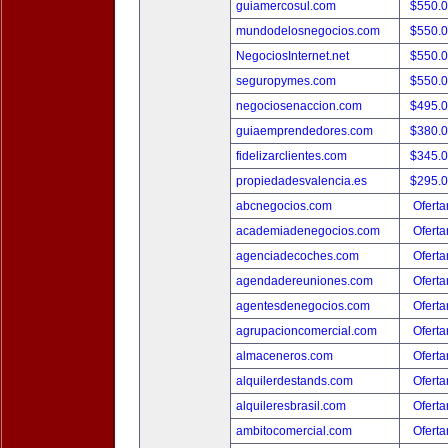
guiamercosul.com
$550.
mundodelosnegocios.com
$550.
NegociosInternet.net
$550.
seguropymes.com
$550.
negociosenaccion.com
$495.
guiaemprendedores.com
$380.
fidelizarclientes.com
$345.
propiedadesvalencia.es
$295.
abcnegocios.com
Oferta
academiadenegocios.com
Oferta
agenciadecoches.com
Oferta
agendadereuniones.com
Oferta
agentesdenegocios.com
Oferta
agrupacioncomercial.com
Oferta
almaceneros.com
Oferta
alquilerdestands.com
Oferta
alquileresbrasil.com
Oferta
ambitocomercial.com
Oferta