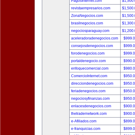
PagosInternet.com
$1,500
revistaempresarios.com
$1,500
ZonaNegocios.com
$1,500
brasilnegocios.com
$1,300
negociosparaguay.com
$1,200
aceleradoradenegocios.com
$999.
consejosdenegocios.com
$999.
forodenegocios.com
$999.
portaldenegocio.com
$990.
enfoquecomercial.com
$980.
ComercioInternet.com
$950.
direcciondenegocios.com
$950.
feriadenegocios.com
$950.
negociosyfinanzas.com
$950.
enlacesdenegocios.com
$900.
thetradernetwork.com
$900.
e-Afiliados.com
$899.
e-franquicias.com
$899.