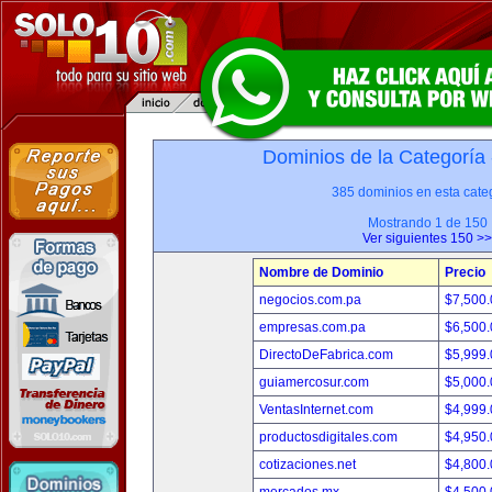
Dominios de la Categoría
385 dominios en esta categ
Mostrando 1 de 150
Ver siguientes 150 >>
Nombre de Dominio
Precio
negocios.com.pa
$7,500
empresas.com.pa
$6,500
DirectoDeFabrica.com
$5,999
guiamercosur.com
$5,000
VentasInternet.com
$4,999
productosdigitales.com
$4,950
cotizaciones.net
$4,800