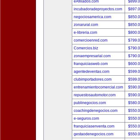
eAfiliados.com
$899.
incubadoradeproyectos.com
$897.
negociosamerica.com
$850.
zonarural.com
$850.
e-libreria.com
$800.
comercioenred.com
$799.
Comercios.biz
$790.
zonaempresarial.com
$790.
franquiciasweb.com
$600.
agentedeventas.com
$599.
clubimportadores.com
$599.
entrenamientocomercial.com
$590.
repuestosautomotor.com
$590.
publinegocios.com
$580.
coachingdenegocios.com
$550.
e-seguros.com
$550.
franquiciasenventa.com
$550.
gestaodenegocios.com
$550.